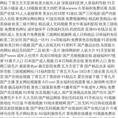
网站
丁香五月天亚洲
欧美大粗吊人妖
深夜福利亚洲
人兽福利导航
91叉
叉操小骚逼
成人18视频
欧美大鸡吧
草逼wwww
久草福利免费试看
岛国
国产在线
91人人超碰青青
美女白丝18禁
91肏比
国产三区电影
国产内射
后入在线
黄色网址网站网址
97超在线视
免费视频网站
精品欧美精品v
欧
美操碰
欧美二级片网址
精品成人无码视频
男女午夜福利影院
欧美三级电
影
免费黄色网址
成年版快手
日韩福利无码
四虎四房
亚洲AV在线豆花
亚
洲区成人
美女黄片免费观看
三级网站视频网
成人日韩精品
日韩福利专区
欧美二区女同
国产精品一区91
小x导航福利
免费黄色在线视频
91原创视
频
欧美日韩小视频
国产成人在线无码
91黑料不
国产极品自拍
岛国最大
色网站
精品无码国产二品
欧美一及片
激情网婷婷
人妖大片
91天堂影视
国产www
成年人伦理片
高清日韩电影
国产尤物视频在线
超碰福利97视
屏
91看片入口
日本国产成人视频
日本日韩欧美在线
黄色资料入口
黄色
网三级毛片
最新黄色av
麻豆影院免费
五月天堂丁香
国产精品水多
福利
所导航
三级视频网站J
51福利影院
丁香五月天av
18日本三级全黄
乱伦天
堂
国产在线短视频
丁香五月丁香婷婷
91精品又
爱豆传媒下载
丁香九月
国产主播
美女网站视频黄
A片com
美女福利在线观看
狼人激情网
伦理片
香港
极品福利导航
黄色三级最新免费
91嫩草国产
午夜成年人网站
免费
国产高清视频
91草莓
丝瓜视频污成人
国产亚洲视品在线
国产玖玖
国产
免费毛不卡片
久久无码
国产精品网络
孕妇无码在线
91手机论坛
91视频
新地址
91日逼
午夜啪视频
91啪水蜜桃网
国产二区无码
91日韩在线观看
西瓜影院视频全集
国产孕妇无码视频
国产在线福利
国产在线日皮片
午夜
神马伦理
毛片网站美女
AV福利激情毛片
黄色网在线播放
91视频免费在