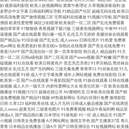
妇
最新福利影院
欧美人妖视频网站
窝窝午夜理论
久草视频深夜福利
波
院福利在线 亚洲久久狠狠 97亚洲伦理 青青艹Av 探花91 www在线观看黄片
多野步中文字幕
日韩福利网址导航
91精品国产社区
超碰无码在线
欧美日
韩高清免费
国产激情视频三区
宅男福利在线播放
91视频污导航
国产啪亚
AV手机看片你懂的 亚洲色图导航 亚洲人妻五月婷婷 日韩伦理在线视频 少妇
洲国
欧美性爱密臀
疯狂少妇喷潮
欧美肏屄一区二区
国产乱伦免费观看
偷拍草草草
97狠狠插
香蕉视频下载污版
三级黄色视频网址
午夜99
91日
逼视频
国产成在线观看
萌白酱一线天
乱伦五月天婷婷
美腿丝袜在线观看
手淫 婷婷AVI在线 日本一级理伦片 久久深夜福利影院 美女激情蜜桃网站
国产精品3p
91综合碰
国产乱女乱
成人xxxxx
日韩伦理片
91色爱
免费黄
色av网址
欧美肥老妇
欧美在线tv
加勒比在线视屏
国产美女在线免费
91
香蕉污APP
国产高清自拍一区
第一页草草影院
韩日成人
精品福利
91天
堂一区二区
日韩a级电影
国产二区高清
国产www视频
国产粉嫩
国产男女
猛视频
91社在线看
欧美日韩黄色片
变态另态另类2
91李宗精品
黑丝袜自
慰喷水
乱伦五月
国产无码网站
三级无毒免费
青青草51
91丝袜在线
91九
色在线观看
91插
成人中文字幕免费
成年人网站视频
免费在线影院
日本
欧美第一页
国产ts在线观看
午夜影院国产在线
91操在线观看
日韩在线播
放视频
成人大片一级天天
内射性爱网址大全
欧美社区第一页
欧美在线视
频播放
91视频污污污
超碰在线公开
AV蜜桃吃瓜
日本欧美在线看
国产精
选免费视频
国产精品91视频
69热最新网址
无码白丝强行免费
激情影院
日韩
久草123
福利欧美在线
成人片无码
日韩成人极品视频
国产在线诱惑
乱人xxxxx
超黄无码
三级黄色图片
91免费看视频
精品午夜福利网
精品亚
洲成a人
国产精品萌白酱
日本理论
91操电影
91一区
成人精品无
91国产
小视频
日韩美女免费直播
A片网站网址
激情文学色
国产主播第37页
青久
青青
日本精品在线播放
三级A片
国产日韩亚洲综合
91短视频网站
欧美骚