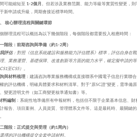
間可能縮短至
1-2個月
。但若涉及業務范圍、能力等級等實質性變更，則
于新申請或升級，周期會接近標準時間。
、 核心辦理流程與關鍵環節
個辦理流程可以概括為以下幾個階段，每個階段都需要投入相應時間：
一階段：前期咨詢與準備（約1-2周）
我評估
：對照《信息系統建設和服務能力評估體系》標準，評估自身在戰
理、業務運營、基礎保障、改進創新等方面的能力水平，確定擬申請的等
CS1至CS5）。
詢與材料梳理
：建議咨詢專業服務機構或直接聯系中國電子信息行業聯合
權的評估機構，明確具體要求和材料清單。對于“原SC證”變更，需準備
、變更證明文件（如工商變更核準通知書）等。
材料編制
：系統性地準備所有申報材料，包括但不限于企業基本信息、財
計報告、項目案例、人員資質、管理體系文件等。這是最耗時、最關鍵的
。
二階段：正式提交與受理（約1周內）
選擇的評估機構提交全套申請材料。