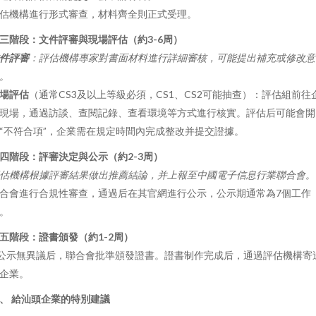
估機構進行形式審查，材料齊全則正式受理。
三階段：文件評審與現場評估（約3-6周）
件評審
：評估機構專家對書面材料進行詳細審核，可能提出補充或修改意
。
場評估
（通常CS3及以上等級必須，CS1、CS2可能抽查）：評估組前往
現場，通過訪談、查閱記錄、查看環境等方式進行核實。評估后可能會開
“不符合項”，企業需在規定時間內完成整改并提交證據。
四階段：評審決定與公示（約2-3周）
估機構根據評審結果做出推薦結論，并上報至中國電子信息行業聯合會。
合會進行合規性審查，通過后在其官網進行公示，公示期通常為7個工作
。
五階段：證書頒發（約1-2周）
 公示無異議后，聯合會批準頒發證書。證書制作完成后，通過評估機構寄
企業。
、 給汕頭企業的特別建議