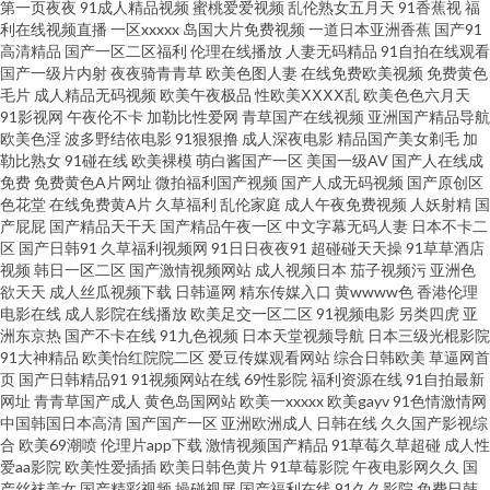
第一页夜夜
91成人精品视频
蜜桃爱爱视频
乱伦熟女五月天
91香蕉视
福
美日韩中字 男人啪啪av资源 国产主播第二页 99色国产 白丝被艹 亚洲成久久
利在线视频直播
一区xxxxx
岛国大片免费视频
一道日本亚洲香蕉
国产91
高清精品
国产一区二区福利
伦理在线播放
人妻无码精品
91自拍在线观看
狠狠撸成人精品视频一区91 丁香五月综合在线 日韩新片网 国产中文字幕亚
国产一级片内射
夜夜骑青青草
欧美色图人妻
在线免费欧美视频
免费黄色
毛片
成人精品无码视频
欧美午夜极品
性欧美ⅩⅩⅩⅩ乱
欧美色色六月天
91影视网
午夜伦不卡
加勒比性爱网
青草国产在线视频
亚洲国产精品导航
洲日本 亚洲国产迷奸Aⅴ 另类欧美黄站 色婷婷影院 东京热久久亚洲 午夜性爱
欧美色淫
波多野结依电影
91狠狠撸
成人深夜电影
精品国产美女剃毛
加
勒比熟女
91碰在线
欧美裸模
萌白酱国产一区
美国一级AV
国产人在线成
精美AV 大香蕉怡红院v7 天天日天天干天天操 免费性视 91传媒在线观看 亚洲
免费
免费黄色A片网址
微拍福利国产视频
国产人成无码视频
国产原创区
色花堂
在线免费黄A片
久草福利
乱伦家庭
成人午夜免费视频
人妖射精
国
产屁屁
国产精品天干天
国产精品午夜一区
中文字幕无码人妻
日本不卡二
无码啊啊啊啊啊 97五月天 久久精品情侣 久久少妇美女蜜桃 亚洲色图86p 色
区
国产日韩91
久草福利视频网
91日日夜夜91
超碰碰天天操
91草草酒店
视频
韩日一区二区
国产激情视频网站
成人视频日本
茄子视频污
亚洲色
悠悠香蕉 欧美精品久久www 92久草视频观看体验 美女超碰人人 欧美女性性
欲天天
成人丝瓜视频下载
日韩逼网
精东传媒入口
黄wwww色
香港伦理
电影在线
成人影院在线播放
欧美足交一区二区
91视频电影
另类四虎
亚
洲东京热
国产不卡在线
91九色视频
日本天堂视频导航
日本三级光棍影院
交 成人欧美大片黄18 豆花黑料视频 国产精品色欲www 天堂福利导航 老Q精
91大神精品
欧美怡红院院二区
爱豆传媒观看网站
综合日韩欧美
草逼网首
页
国产日韩精品91
91视频网站在线
69性影院
福利资源在线
91自拍最新
品福利人人爱 日韩激情网址 婷婷五月激情澎湃 国产AV午夜精品 亚洲福利导
网址
青青草国产成人
黄色岛国网站
欧美一xxxxx
欧美gayv
91色情激情网
中国韩国日本高清
国产国产一区
亚洲欧洲成人
日韩在线
久久国产影视综
合
欧美69潮喷
伦理片app下载
激情视频国产精品
91草莓久草超碰
成人性
航大全 不卡的欧美 性爱欧美日韩四区 91口爆 久久撸免费 伊人狠狠极品综合
爱aa影院
欧美性爱插插
欧美日韩色黄片
91草莓影院
午夜电影网久久
国
产丝袜美女
国产精彩视频
操碰视屏
国产福利在线
91久久影院
免费日韩