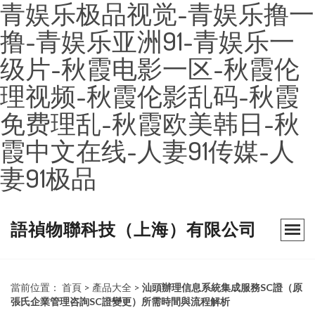
青娱乐极品视觉-青娱乐撸一
撸-青娱乐亚洲91-青娱乐一
级片-秋霞电影一区-秋霞伦
理视频-秋霞伦影乱码-秋霞
免费理乱-秋霞欧美韩日-秋
霞中文在线-人妻91传媒-人
妻91极品
語禎物聯科技（上海）有限公司
當前位置：
首頁
>
產品大全
>
汕頭辦理信息系統集成服務SC證（原
張氏企業管理咨詢SC證變更）所需時間與流程解析