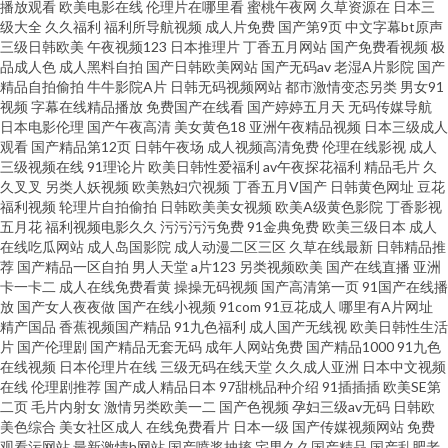
播放观看
欧美电影在线
伦理片在哪里看
蜜桃午夜网
久草资源在
日本三
日本人妻熟妇 日本黄色的视频 国产做爱蜜臀777cos 97不卡视频 欧美性爱第
级大全
久久福利
福利所导航视频
成人片免费
国产第9页
中文字幕bt原声
三级日韩欧美
午夜视频123
日本推理片
丁香五月网站
国产免费看视频
极
品成人色
成人黑料自拍
国产日韩欧美网站
国产无码av
老湿A片影院
国产
一页码 成人性爱视频试看30分钟 黑人操小萝莉 内射黑丝合集 久久欧洲 足交
精品自拍偷拍
牛牛影院A片
日韩无码视频网站
都市激情变态另类
男女91
视频
字幕在线精品播放
免费国产在线看
国产婷婷五月天
无码传媒导航
动作片 韩日中无码视频 四房婷婷丁香五月天 狠狠鲁2026 老湿机免费福利社
日本电影伦理
国产午夜高清
美女黄色18
亚洲午夜精品视频
日本三级成人
观看
国产精品第12页
日韩午夜场
成人视频高清免费
伦理在线影视
成人
三级视频在线
91理论片
欧美日韩性爱福利
av午夜探花福利
精品毛片
久
国产精品福利成人网站 Av噜噜福利导航 超碰欧美在线 久久大香蕉伊人在线
久叉叉
另类人妖视频
欧美熟妇穴视频
丁香五月V国产
日韩黄色网址
豆花
福利视频
轮理片自拍偷拍
日韩欧美美女视频
欧美A级黄色影院
丁香影视
免费日本特黄 精品熟女一区二区 久久99精品久久 欧美日韩观看 日本日逼
五月花
福利视频电影久久
污污污污免费
91金典免费
欧美三级日本
成人
在线吃瓜网站
成人岛国影院
成人动漫二区三区
久草在线最新
日韩精品推
荐
国产精品一区自拍
男人天堂
a片123
另类视频欧美
国产在线直播
亚洲
www超碰91 亚洲素人av体验在线播放 99艹艹精品视频 91主播在线观看 色色
卡一卡二
成人在线免费看黄
操操无码视频
国产高清第一页
91国产在线播
放
国产女人夜夜做
国产在线小视频
91com
91豆花成人
哪里有A片网址
资源 91原创社区 欧美AⅤ综合观看 日韩色图欧美 99精品成人在线视频 福利网
精产国品
香蕉视频国产精品
91九色福利
成人国产无线视
欧美日韩性生活
片
国产伦理剧
国产精品无套无码
成年人网站免费
国产精品1000
91九色
在线视频
日本伦理片在线
三级无码在线天堂
久久成人亚洲
日本中文视频
址 欧美三级网址 极品福利色导航 欧美色图东方 超碰av在线观看 亚洲AV无码
在线
伦理剧推荐
国产成人精品日本
97甜桃品种介绍
91插插插
欧美SE第
二页
毛片内射女
激情另类欧美一二
国产色视频
孕妇三级av无码
日韩欧
AV另类专区 www.91成人免费视频 久久六一二三四 久久福利日日夜夜 老湿影
美色综合
美女社区成人
在线免费看片
日本一级
国产传媒视频网站
免费
观看污网站
最新激情h网站
国产喷浆抽搐
宅男久久国产精品
国产乱肥老