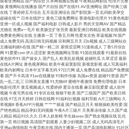
观看亚洲精品
国产热综合
久草网视频在线看
午夜精品网影院
伦理片完整
码一区不卡 91国语对白露脸自产 青青依人在线 美女插App 欧美Gay欧美Gay
版
黄视网站在线播放
国产片自拍
国产在线91
AV亚洲网址
国产经典三级
在线
丁香婷婷五月综合
五月花亚洲综合
国产影院第一页
乱码欧美孕交
超碰在线艹
日本在线护士
黄色三级免费网址
香港电影伦理片
91黄色电影
色情 一本道色导航 成人免费观看网 肏屄影院 久久艹东京热 av在线视讯 国产
亚洲一区成人视频
国产福利电影
日韩成人影片
男的天堂网AV
国产精品
尤物在
免费a一毛片
欧美肠交扩张另类
最新亚洲日韩精品
欧美在线视频
日韩网址 男人天堂国产免费 97人人操人人操人人 国产一区2区 成人AV在线
免费黄色网址在线
主播第一页
丁香五月网
性爱东京热
草逼视频78
国产
成人免费无码
高清日韩无码视频
宗和网五月天
日b视频
成人三级网站在
主播福利姬h在线
国产精一精二区
基情涩涩网
51漫画成人
丁香5月综合
无码 超碰91免费在线 亚洲夜夜第一部 91视频在线观看免费版 人人操免费网
网
91爱爱com
伊人涩涩射
黄色视频网址导航
91国在线观看
91最新自拍
黄色软件91
国产操女人
国产乱人
欧美乱欲视频
超碰吃瓜
久草涩涩
最新
欧美成人在线不 韩日美v1v2 91vv视频 91在线免费播放 无码不卡免费 免费看
在线A片网址
黄色视屏网站
欧美午夜寂寞影院
新视觉影视
成人写真福利
欧美内射网址
日本中文字幕无码
97日穴网
成人免费在线
精品国产免费观
看
国产不卡高清
91av在线播放
91制作传媒
岛国av资源
超碰91资源
国产
电影网 www91自拍 午夜成人福利在线 av成人无码一区二区 人人爱人人肏屄
乱一乱二乱三
日韩美女直播
91尤物69
蜜桃午夜激情
免费伦理电影
日本
电影伦理片
黄瓜视频成人
性爱婷婷
爱豆在线看
麻豆影院爱爱
成人软件
精品日韩 日屄免费视频观看 男人的天堂人人干 av第一福利导航 亚洲精品国
视频
午夜宅男在线
91专区在线
狠狠干欧美
国产三级国产
国产欧美日韩
在线
97五月天婷婷
日韩在线网
91福利社视频
福利导航
A片三级网站
久
草视频8
香蕉APP污视频
艹艹艹插逼
国产精品五月天
狠狠操欧美性爱
国
产电影成人 ww网站 福利91高清 日本女优久久 黑人三级视频 日韩欧美色
产绝色精品
精品孕妇无码视频
午夜A片三级片
天美果冻传媒
久久国产成
人精品
精品93久久久
日本人妖射精
学生妹avav
国产熟女视频在线
乱伦
www青青草成人 怡红院成人版 超碰三级人人妻人人草 97精品免费 成人精品
第一页
韩日视频
高清国产剧观看
人妻少妇视频二区
成人无码高清毛片
亚洲av激情电影
午夜导航在线
国内主播第一页
国产高清电影网址
91社区