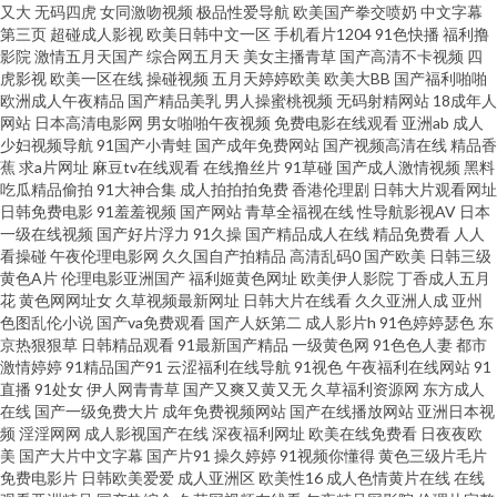
又大
无码四虎
女同激吻视频
极品性爱导航
欧美国产拳交喷奶
中文字幕
综合TV 浮力影院第八页 亚洲第一狼人综合网 91九色在线视频看看 91操黑丝
第三页
超碰成人影视
欧美日韩中文一区
手机看片1204
91色快播
福利撸
影院
激情五月天国产
综合网五月天
美女主播青草
国产高清不卡视频
四
免费网址黄频 亚洲日韩aa无码 男人的天堂A片 91色女 国产黄污网址 狠狠干
虎影视
欧美一区在线
操碰视频
五月天婷婷欧美
欧美大BB
国产福利啪啪
欧洲成人午夜精品
国产精品美乳
男人操蜜桃视频
无码射精网站
18成年人
网站
日本高清电影网
男女啪啪午夜视频
免费电影在线观看
亚洲ab
成人
2025 韩国论理 色欲av蜜臀av 干少妇一区二区 精品超碰福利 日本视频专区 九
少妇视频导航
91国产小青蛙
国产成年免费网站
国产视频高清在线
精品香
蕉
求a片网址
麻豆tv在线观看
在线撸丝片
91草碰
国产成人激情视频
黑料
九伊人影视 超碰自慰 超碰在线最97 亚洲天堂AV电影院 91精品成人 91丝袜在
吃瓜精品偷拍
91大神合集
成人拍拍拍免费
香港伦理剧
日韩大片观看网址
日韩免费电影
91羞羞视频
国产网站
青草全福视在线
性导航影视AV
日本
一级在线视频
国产好片浮力
91久操
国产精品成人在线
精品免费看
人人
线观看 超碰大香蕉 福利网导航 熟妇日本SSS 高清av总站 海角传媒91黑料 亚
看操碰
午夜伦理电影网
久久国自产拍精品
高清乱码0
国产欧美
日韩三级
黄色A片
伦理电影亚洲国产
福利姬黄色网址
欧美伊人影院
丁香成人五月
洲成人网97 AV日韩精品 亚洲天堂免费视频 狼友视频 亚洲无码中字 91网址视
花
黄色网网址女
久草视频最新网址
日韩大片在线看
久久亚洲人成
亚州
色图乱伦小说
国产va免费观看
国产人妖第二
成人影片h
91色婷婷瑟色
东
京热狠狠草
日韩精品观看
91最新国产精品
一级黄色网
91色色人妻
都市
频 免费无码视频观看区 国产经典一区二区三区 久久精品国产精品 海角社区
激情婷婷
91精品国产91
云涩福利在线导航
91视色
午夜福利在线网站
91
直播
91处女
伊人网青青草
国产又爽又黄又无
久草福利资源网
东方成人
久久 日本成人一卡二卡无码 欧美第18页 91大神福利在线 午夜成人福利在线
在线
国产一级免费大片
成年免费视频网站
国产在线播放网站
亚洲日本视
频
淫淫网网
成人影视国产在线
深夜福利网址
欧美在线免费看
日夜夜欧
美
国产大片中文字幕
国产片91
操久婷婷
91视频你懂得
黄色三级片毛片
成人爽a毛片在线视频网站 一级片自拍 六月天婷婷视频 成人91破解版 亚洲无
免费电影片
日韩欧美爱爱
成人亚洲区
欧美性16
成人色情黄片在线
在线