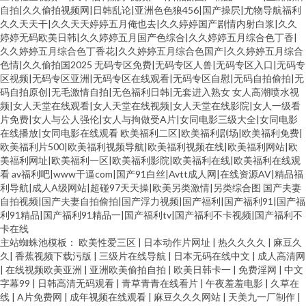
自拍|久久偷拍视频网|日韩乱论|亚洲色色狼456|国产操屄|尤物导航福利
久久天天干|久久天天婷婷五月俺也去|久久婷婷国产剧情内射白浆|久久
婷婷无码欧美日韩|久久婷婷五月国产色综合|久久婷婷五月综合色丁香|
久久婷婷五月综合色丁香花|久久婷婷五月综合色国产|久久婷婷五月综合
色情|久久偷拍国2025
无码专区免费|无码专区人兽|无码专区入口|无码专
区视频|无码专区亚洲|无码专区在线观看|无码专区自慰|无码自拍偷拍|无
码自拍原创|无毛激情自拍|无色福利日韩|无套进入熟女
女人高潮喷水视
频|女人天堂在线观看|女人天堂在线视频|女人天堂在线影院|女人一级看
片免费|女人与公人强伦|女人与拘做受A片|女同电影三级大全|女同电影
在线播放|女同电影在线观看
欧美福利二区|欧美福利剧场|欧美福利免费|
欧美福利片500|欧美福利视频导航|欧美福利视频在线|欧美福利网站|欧
美福利网址|欧美福利一区|欧美福利影院|欧美福利在线|欧美福利在线观
看
av福利吧|www干逼com|国产91白丝|Avtt成人网|在线资源AV|精品福
利导航|成人A级网站|超碰97天天操|欧美另类激情|另类综合图
国产夫妻
自拍视频|国产夫妻自拍偷拍|国产浮力视频|国产福利|国产福利91|国产福
利91精品|国产福利91精品一|国产福利tv|国产福利不卡视频|国产福利不
卡在线
主站蜘蛛池模板：
欧美性爱三区
|
日本动作片网址
|
热久久久久
|
麻豆久
久
|
香蕉视频下载污版
|
三级片在线导航
|
日本无码在线中文
|
成人高清网
|
在线视频欧美亚洲
|
亚洲欧美偷拍自拍
|
欧美日韩卡一
|
免费淫网
|
中文
字幕99
|
日韩高清无码观看
|
青草青青在线看片
|
午夜羞羞电影
|
久草在
线
|
A片免费网
|
成年视频在线观看
|
麻豆久久久网站
|
天美九一厂制作
|