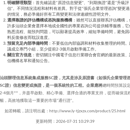
明確辦理類型
：首先確認是“原證信息變更”、“到期換證”還是“升級評
估”。不同情況流程和材料有差異。對于從“張氏企業管理咨詢”變更過
的情況，務必準備好所有工商變更和法律連續性證明文件。
選擇靠譜的評估機構或咨詢服務機構
：雖然可以直接聯系評估機構，
許多汕頭企業會選擇本地或全國性的專業咨詢公司提供輔導服務，它
熟悉流程、能預判問題，可以顯著提高效率，縮短準備時間，避免因
料反復修改而耽誤進度。
預留充足內部準備時間
：不要低估內部協調和材料收集整理的時間。
議成立專門小組，至少提前2-3個月啟動準備工作。
關注官方信息
：密切關注中國電子信息行業聯合會官網的最新政策、
估機構名單和通知公告。
汕頭辦理信息系統集成服務SC證，尤其是涉及原證書（如張氏企業管理
SC證）信息變更或換證，是一個系統性的工程。企業應將
總時間預算設
2-4個月**，并盡早啟動、精心準備、選擇合適的專業支持，從而確保流
暢，高效地獲取這一重要的市場“通行證”。
如若轉載，請注明出處：http://www.ly-tjzxzx.com/product/25.html
更新時間：2026-07-31 10:29:39