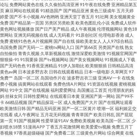
论坛
免费网站黄色在线
久久偷拍高清亚洲
91午夜在线免费
亚洲精品第五
网站在线观看 A片极品 国产精品久久免费 不卡AV在线 日韩无码第一页 欧美
页
麻豆网站在线观看
91精选国产
国产精品亚洲
黄色三级成年
五月天婷
婷爱
国产不卡小视频
AV色哟哟
亚洲天堂丁香五月
91社网
美女视频黄全
福利专区 欧美人妻色图 免费看干逼 日本三级毛片 人妻αV无码 国产亚洲日本
免费
国产精品第一页国
另类区另类欧美
欧美色图乱伦小说
免费成人软件
黄色网址视频播放
国产日产美产精品
成人午夜视频
伦理视频网站
黄色18
禁网站
亚洲无码视频在线
成人无码看片
91原创社区
伦理电影香港
成人
激情 亚州综合色图 www黄淫 亚洲一区二三区 91欧美导航 99摸99操 自慰喷
免费
蜜桃91色色
A片视频网
国产自在线
操欧美老女人
人人97综合精品
岛国免费
国产无码一二
蜜桃tv网站入口
国产第66页
另类国产在线
熟女
水观看 91密臀在线 国产片91 欧美99色 麻豆传媒迷奸 婷婷五月天堂 91黄色
自拍偷拍
青青久视频
久草新视频在线
激情深爱欧美激情
91视频官网国产
狠狠操-91
91我要操
国产ts视频网站
国产美女视频网站
91视频成人下载
国产无码色色
91香蕉亚洲精品
91伊人加勒比
欧美狠狠插
日韩精品高清
视频 亚洲第一夜 wwwavav天堂 福利导航老司机 欧美拉拉网站 国产偷在线 美
黄色av网
日本波多野吉衣
日韩在线观看精品
日本一级电影
久草网页
97
免费艹
岛国一区二区
岛国动作片在
波多野吉衣三级
亚洲AV一卡
在线免
女自慰喷水网站 国产专区日韩 欧美图片日本高清91 免费传媒视频传媒 A香蕉
费小视频
搞黄网站在线观看
免费色情A片网扯
91资源在线视频
蜜桃视频
网站
91中文
国产在线视频
福利爱爱网址
岛国搬运工首页
伦理朋友的妈
妈
丝袜女同
日韩性爱网址
在线观看日本黄
亚洲国产第一网站
国产99不
成人大片 五月丁香性交 黄网123 www99热 影音先锋婷婷五月 AV老司机福利
卡
66精品视频
国产精品探花一区
成人免费国产大片
国产在线网址观看
欧美激情日韩
国产精品无码亚洲
国产一区二区黄片
喷潮一区
福利姬足交
首页 日韩特黄 欧美乱轮9 九九免费视频2 麻豆肏屄视频 99精品久久国产 人妖
在线看
成人午夜网址
五月花无码视频
青青草国产
欧美日韩乱
国产屁屁
第一页
91国产视频网
性爱草逼91AV
免费欧美视频
欧美岛国一区二区
少
妇喷水18禁
51漫画APP
丁香五月花激情网
欧美爱爱tv视频
免费五月丁
性爱网站 91大神影音 AV在线1 亚洲色图另类图片 成人天堂传媒av在线网站
香视频
97香蕉超级碰碰
国产免费看二区
三级黄色片网站
综合网黄
在线