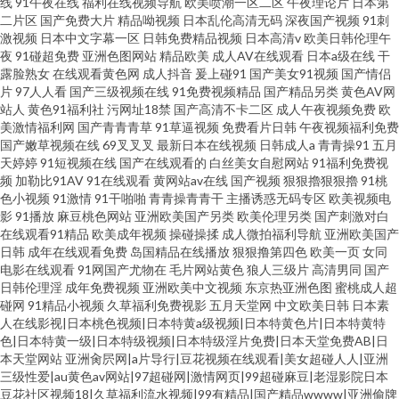
线
91午夜在线
福利在线视频导航
欧美喷潮一区二区
午夜理论片
日本第
二片区
国产免费大片
精品呦视频
日本乱伦高清无码
深夜国产视频
91刺
激视频
日本中文字幕一区
日韩免费精品视频
日本高清v
欧美日韩伦理午
夜
91碰超免费
亚洲色图网站
精品欧美
成人AV在线观看
日本a级在线
干
露脸熟女
在线观看黄色网
成人抖音
爰上碰91
国产美女91视频
国产情侣
片
97人人看
国产三级视频在线
91免费视频精品
国产精品另类
黄色AV网
站人
黄色91福利社
污网址18禁
国产高清不卡二区
成人午夜视频免费
欧
美激情福利网
国产青青青草
91草逼视频
免费看片日韩
午夜视频福利免费
国产嫩草视频在线
69叉叉叉
最新日本在线视频
日韩成人a
青青操91
五月
天婷婷
91短视频在线
国产在线观看的
白丝美女自慰网站
91福利免费视
频
加勒比91AV
91在线观看
黄网站av在线
国产视频
狠狠擼狠狠擼
91桃
色小视频
91激情
91干啪啪
青青操青青干
主播诱惑无码专区
欧美视频电
影
91播放
麻豆桃色网站
亚洲欧美国产另类
欧美伦理另类
国产刺激对白
在线观看91精品
欧美成年视频
操碰操揉
成人微拍福利导航
亚洲欧美国产
日韩
成年在线观看免费
岛国精品在线播放
狠狠撸第四色
欧美一页
女同
电影在线观看
91网国产尤物在
毛片网站黄色
狼人三级片
高清男同
国产
日韩伦理淫
成年免费视频
亚洲欧美中文视频
东京热亚洲色图
蜜桃成人超
碰网
91精品小视频
久草福利免费视影
五月天堂网
中文欧美日韩
日本素
人在线影视|日本桃色视频|日本特黄a级视频|日本特黄色片|日本特黄特
色|日本特黄一级|日本特级视频|日本特级淫片免费|日本天堂免费AB|日
本天堂网站
亚洲肏屄网|a片导行|豆花视频在线观看|美女超碰人人|亚洲
三级性爱|au黄色av网站|97超碰网|激情网页|99超碰麻豆|老湿影院日本
豆花社区视频18|久草福利流水视频|99有精品|国产精品wwww|亚洲偷牌