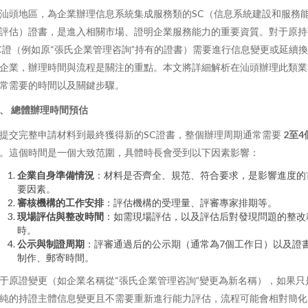
汕頭地區，為企業辦理信息系統集成服務類的SC（信息系統建設和服務
評估）證書，是進入相關市場、證明企業服務能力的重要資質。對于原持
C證（例如原“張氏企業管理咨詢”持有的證書）需要進行信息變更或延續
企業，辦理時間與流程是關注的重點。本文將詳細解析在汕頭辦理此類業
常需要的時間以及關鍵步驟。
、 總體辦理時間預估
提交完整申請材料到最終獲得新的SC證書，整個辦理周期通常需要
2至4
。這個時間是一個大致范圍，具體時長會受到以下因素影響：
企業自身準備情況
：材料是否齊全、規范、符合要求，是影響進度的
要因素。
審核機構的工作安排
：評估機構的受理量、評審專家排期等。
現場評估與整改時間
：如需現場評估，以及評估后對發現問題的整改
時。
公示與制證周期
：評審通過后的公示期（通常為7個工作日）以及證
制作、郵寄時間。
于原證變更（如企業名稱從“張氏企業管理咨詢”變更為新名稱），如果只
純的持證主體信息變更且不需要重新進行能力評估，流程可能會相對簡化