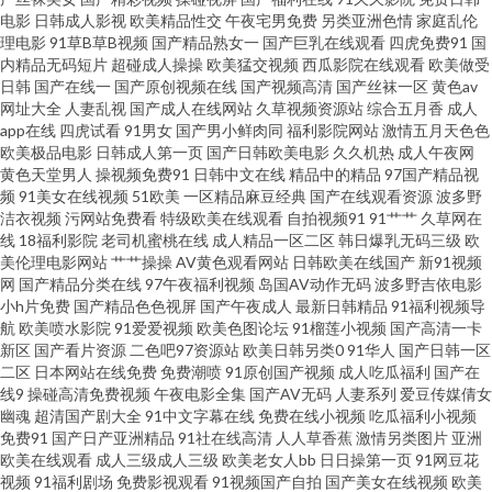
www色逼 午夜视频福利社 91九色露脸在线观看 超碰在线免费主播 久久六热
电影
日韩成人影视
欧美精品性交
午夜宅男免费
另类亚洲色情
家庭乱伦
理电影
91草B草B视频
国产精品熟女一
国产巨乳在线观看
四虎免费91
国
内精品无码短片
超碰成人操操
欧美猛交视频
西瓜影院在线观看
欧美做受
精品乱子伦一区二区三区毛 天堂激情 99狠狠操综合网 综合色影院 97导航 高
日韩
国产在线一
国产原创视频在线
国产视频高清
国产丝袜一区
黄色av
网址大全
人妻乱视
国产成人在线网站
久草视频资源站
综合五月香
成人
清在线观看av 精品久久高潮 三级色情网站 AV在线男人网 伊人成年网 蜜臀五
app在线
四虎试看
91男女
国产男小鲜肉同
福利影院网站
激情五月天色色
欧美极品电影
日韩成人第一页
国产日韩欧美电影
久久机热
成人午夜网
黄色天堂男人
操视频免费91
日韩中文在线
精品中的精品
97国产精品视
月花 欧美午夜片 人妻操AV av性爱导航网 日韩在线黄色网 国产丰满老熟女厨
频
91美女在线视频
51欧美
一区精品麻豆经典
国产在线观看资源
波多野
洁衣视频
污网站免费看
特级欧美在线观看
自拍视频91
91艹艹
久草网在
房乱 国产成人综合久久 成人国产亚洲 午夜成人精品 国产wwwww www欧美
线
18福利影院
老司机蜜桃在线
成人精品一区二区
韩日爆乳无码三级
欧
美伦理电影网站
艹艹操操
AV黄色观看网站
日韩欧美在线国产
新91视频
网
国产精品分类在线
97午夜福利视频
岛国AV动作无码
波多野吉依电影
91 青春草免国产线观 久久论理网 日本色清片网站 加勒比av无码破解 午夜福
小h片免费
国产精品色色视屏
国产午夜成人
最新日韩精品
91福利视频导
航
欧美喷水影院
91爱爱视频
欧美色图论坛
91榴莲小视频
国产高清一卡
利网HD 97咨询站 综合国产中文字幕区 国产区一页精品区 91工作室 亚洲天堂
新区
国产看片资源
二色吧97资源站
欧美日韩另类0
91华人
国产日韩一区
二区
日本网站在线免费
免费潮喷
91原创国产视频
成人吃瓜福利
国产在
线9
操碰高清免费视频
午夜电影全集
国产AV无码
人妻系列
爱豆传媒倩女
色2019 av天堂全黄 国产一页 国产九九精品在线 色情黄片网站 www.91.cn免
幽魂
超清国产剧大全
91中文字幕在线
免费在线小视频
吃瓜福利小视频
免费91
国产日产亚洲精品
91社在线高清
人人草香蕉
激情另类图片
亚洲
费在线观看 草莓视频18在线 人妻丝袜无码中出 黄色网址在线免费观看 狼人
欧美在线观看
成人三级成人三级
欧美老女人bb
日日操第一页
91网豆花
视频
91福利剧场
免费影视观看
91视频国产自拍
国产美女在线视频
欧美