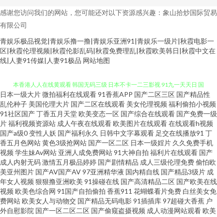
感谢您访问我们的网站，您可能还对以下资源感兴趣：象山拾炒国际贸易
有限公司
青娱乐极品视觉|青娱乐撸一撸|青娱乐亚洲91|青娱乐一级片|秋霞电影一
区|秋霞伦理视频|秋霞伦影乱码|秋霞免费理乱|秋霞欧美韩日|秋霞中文在
线|人妻91传媒|人妻91极品
网站地图
日本一级大片
微拍福利在线观看
91香蕉APP
国产二区三区
国产精品性
日韩无码绯色av 超碰97人人摸 变态另类先锋 亚洲AV视屏 91com在线观看 日
乱伦种子
美国伦理大片
国产二区在线观看
美女伦理视频
福利偷拍小视频
91社区国产
丁香五月天堂
欧美变态一区
国产综合在线观看
国产免费一级
片
福利视频资源站
成人午夜在线观看
欧美图片在线观看
在线观看h视频
本香港人人在线黄观看 韩国无码三级 日本不卡一二三影视 91九一天天日 国
国产a级0
变性人妖
国产福利永久
日韩中文字幕观看
足交在线播放91
丁
香五月色网站
黄色3级抢网站
国产一区二区
日本一级婬片
久久免费手机
产精品久久肏 97资源在线免费观看视频 丝袜性爱aV 欧美成人在线综合社区
视频
学生妹Av网站
亚洲人成免费网站
91大神自拍
福利片在线观看
国产
成人内射无码
激情五月极品婷婷
国产剧情精品
成人三级伦理免费
偷怕欧
美亚州图片
国产AV国产AV
97亚洲精华液
国内精自线
国产精品3级片
成
欧美成人性爱综合 草莓视频在线播放 日韩人妻的中文字幕 成都黄色片 午夜
年女人视频
狠狠撸亚洲欧美
91操碰在线
国产高清精品二区
国产欧美在线
视频
欧美色综合网
91国产自拍偷拍
香蕉911
花蝴蝶看片免费
白丝美女免
老司机电影网 中文丝袜综合在线社区 国产在线观看天堂网av 91福利网站 欧
费网站
欧美女人与动物交
国产精品无码电影
91插插库
97超碰大香蕉
户
外自慰影院
国产一区二区二区
国产偷窥盗摄视频
成人动漫网站观看
欧美